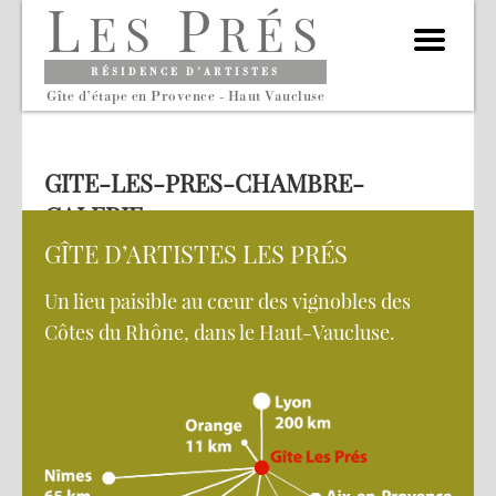
L
P
ES
RÉS
RÉSIDENCE D’ARTISTES
Gîte d’étape en Provence - Haut Vaucluse
GITE-LES-PRES-CHAMBRE-
GALERIE-4
GÎTE D’ARTISTES LES PRÉS
Un lieu paisible au cœur des vignobles des
Côtes du Rhône, dans le Haut-Vaucluse.